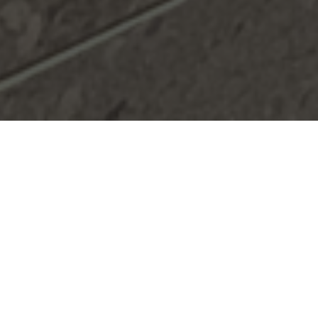
Våra Tjänster
Utforska våra professionella golv och kakeltjänster
för ditt hem eller företag.